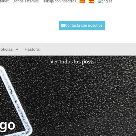
tranet
Dónde estamos
Trabaja con nosotros
Contacta con nosotros
oticias
Pastoral
Ver todos los posts
ogo