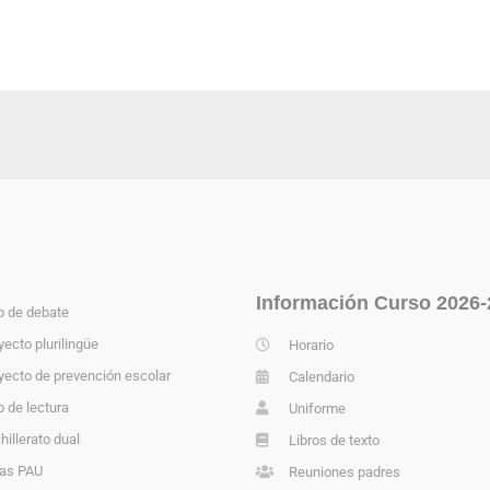
Información Curso 2026-
b de debate
yecto plurilingüe
Horario
yecto de prevención escolar
Calendario
b de lectura
Uniforme
hillerato dual
Libros de texto
as PAU
Reuniones padres