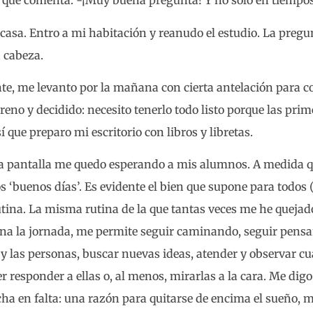
 que comenta: -¡Muy buena pregunta! Y no solo en tiempos
 casa. Entro a mi habitación y reanudo el estudio. La preg
 cabeza.
te, me levanto por la mañana con cierta antelación para co
reno y decidido: necesito tenerlo todo listo porque las pri
í que preparo mi escritorio con libros y libretas.
la pantalla me quedo esperando a mis alumnos. A medida 
 ‘buenos días’. Es evidente el bien que supone para todos 
utina. La misma rutina de la que tantas veces me he quejad
ena la jornada, me permite seguir caminando, seguir pensan
 y las personas, buscar nuevas ideas, atender y observar cu
 responder a ellas o, al menos, mirarlas a la cara. Me digo
ha en falta: una razón para quitarse de encima el sueño, m