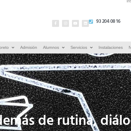
In
93 204 08 16
oreto
Admisión
Alumnos
Servicios
Instalaciones
N
emás de rutina, diál