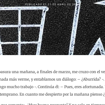
PUBLICADO EL
27 DE ABRIL DE 2020
basura una mañana, a finales de marzo, me cruzo con el ve
 nada más verme, y entablamos un diálogo: – ¿Aburrida? -.
ngo mucho trabajo -. Continúa él: – Pues, eres afortunada.
temprano. En cuanto me despierto por la mañana pienso ¿p