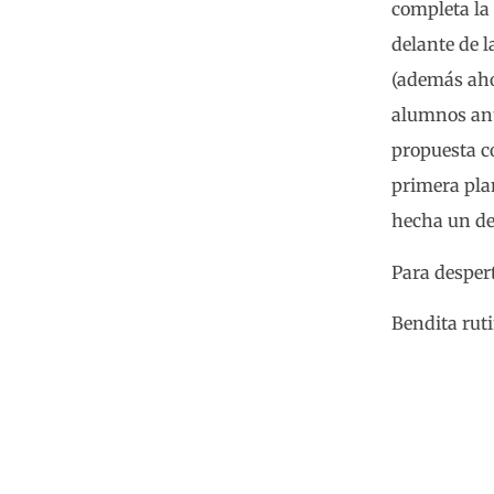
completa la
delante de l
(además ahor
alumnos ante
propuesta c
primera plan
hecha un des
Para despert
Bendita ruti