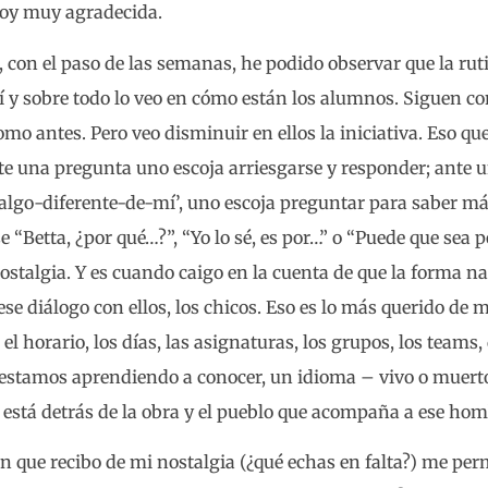
toy muy agradecida.
 con el paso de las semanas, he podido observar que la ruti
í y sobre todo lo veo en cómo están los alumnos. Siguen c
mo antes. Pero veo disminuir en ellos la iniciativa. Eso qu
e una pregunta uno escoja arriesgarse y responder; ante un
algo-diferente-de-mí’, uno escoja preguntar para saber más
 “Betta, ¿por qué…?”, “Yo lo sé, es por…” o “Puede que sea
ostalgia. Y es cuando caigo en la cuenta de que la forma na
ese diálogo con ellos, los chicos. Eso es lo más querido de m
el horario, los días, las asignaturas, los grupos, los teams,
stamos aprendiendo a conocer, un idioma – vivo o muerto q
está detrás de la obra y el pueblo que acompaña a ese hom
n que recibo de mi nostalgia (¿qué echas en falta?) me per