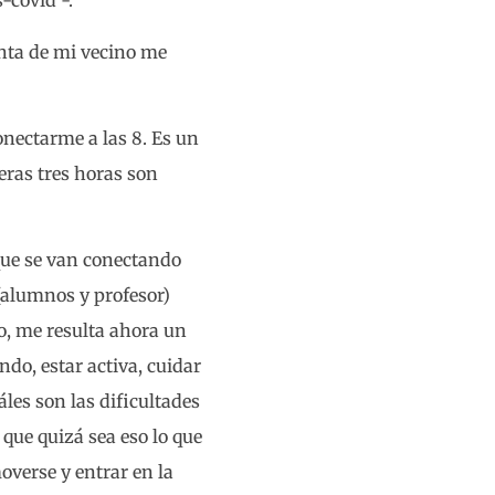
-covid -.
unta de mi vecino me
nectarme a las 8. Es un
meras tres horas son
que se van conectando
(alumnos y profesor)
o, me resulta ahora un
do, estar activa, cuidar
áles son las dificultades
 que quizá sea eso lo que
overse y entrar en la