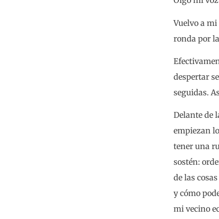
Oigo mi voz
Vuelvo a mi
ronda por la
Efectivamen
despertar se
seguidas. As
Delante de 
empiezan los
tener una r
sostén: ord
de las cosas
y cómo poder
mi vecino ec