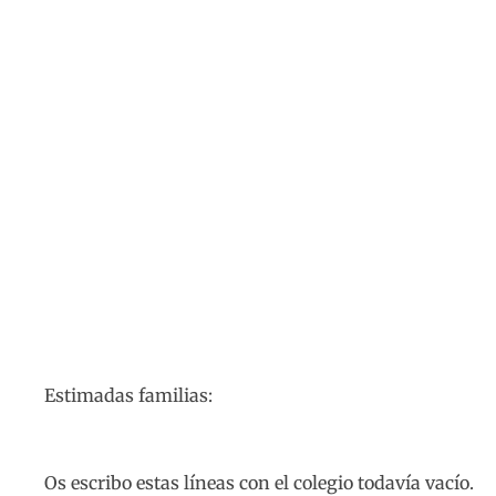
Carta del Director
PUBLICADO EL
3 DE ABRIL DE 2020
Estimadas familias:
Os escribo estas líneas con el colegio todavía vacío.