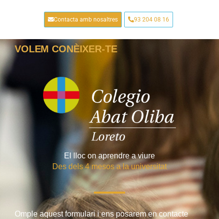
Contacta amb nosaltres
93 204 08 16
VOLEM CONÈIXER-TE
El lloc on aprendre a viure
Des dels 4 mesos a la universitat
Omple aquest formulari i ens posarem en contacte