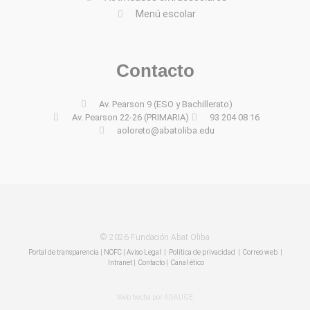
Menú escolar
Contacto
Av. Pearson 9 (ESO y Bachillerato)
Av. Pearson 22-26 (PRIMARIA)
93 204 08 16
aoloreto@abatoliba.edu
© 2026 Fundación Abat Oliba
Portal de transparencia
|
NOFC
|
Aviso Legal
|
Política de privacidad
|
Correo web
|
Intranet
|
Contacto | Canal ético
Web hecha por ADAUGE