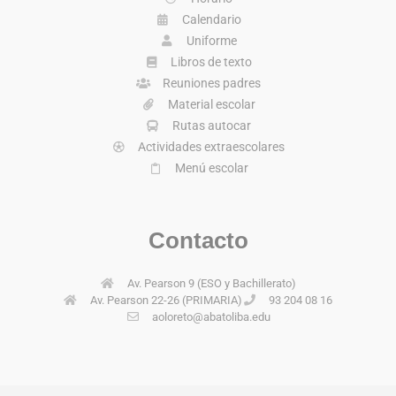
Calendario
Uniforme
Libros de texto
Reuniones padres
Material escolar
Rutas autocar
Actividades extraescolares
Menú escolar
Contacto
Av. Pearson 9 (ESO y Bachillerato)
Av. Pearson 22-26 (PRIMARIA)
93 204 08 16
aoloreto@abatoliba.edu