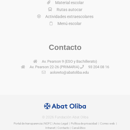
Material escolar
Rutas autocar
Actividades extraescolares
Menú escolar
Contacto
Av. Pearson 9 (ESO y Bachillerato)
Av. Pearson 22-26 (PRIMARIA)
93 204 08 16
aoloreto@abatoliba.edu
© 2026 Fundación Abat Oliba
Portal de transparencia
|
NOFC
|
Aviso Legal
|
Política de privacidad
|
Correo web
|
Intranet
|
Contacto | Canal ético