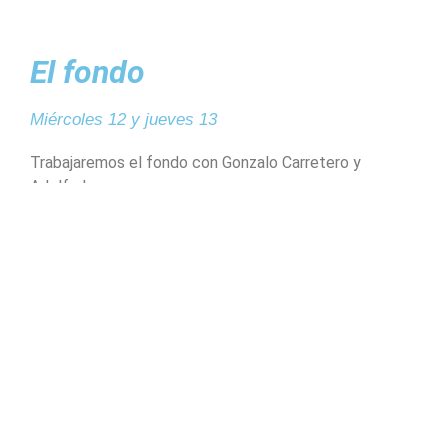
El fondo
Miércoles 12 y jueves 13
Trabajaremos el fondo con Gonzalo Carretero y
Adolfo Lucas.
Gonzalo Carretero ha participado en torneos
universitarios y simulaciones parlamentarias. Además
de ser juez en ligas nacionales e impartir formaciones
teóricas sobre debate.
Adolfo Lucas es profesor de Derecho y Ciencias
Políticas en la Universidad Abat Oliba CEU y Fundador
de la Sociedad de Debate de la Universidad Abat Oliba
CEU.
Preparación