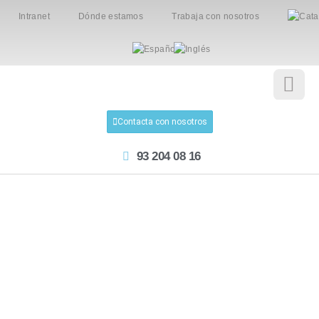
Intranet
Dónde estamos
Trabaja con nosotros
Contacta con nosotros
93 204 08 16
Ver todos los posts
Educarnos en la