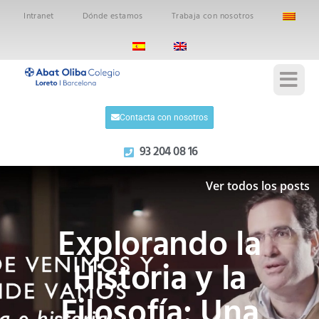
Intranet
Dónde estamos
Trabaja con nosotros
Contacta con nosotros
93 204 08 16
Ver todos los posts
Explorando la
Historia y la
Filosofía: Una