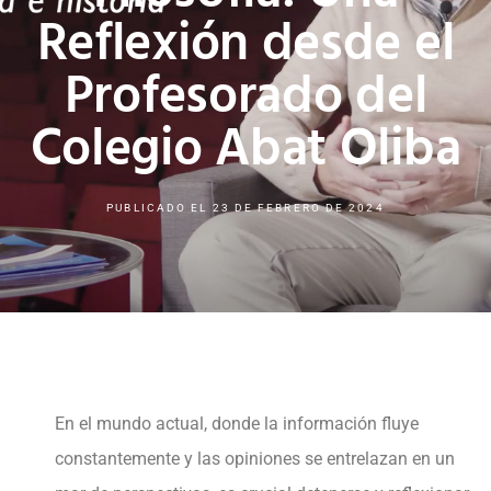
Reflexión desde el
Profesorado del
Colegio Abat Oliba
PUBLICADO EL
23 DE FEBRERO DE 2024
En el mundo actual, donde la información fluye
constantemente y las opiniones se entrelazan en un