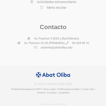
Actividades extraescolares
Menú escolar
Contacto
Av. Pearson 9 (ESO y Bachillerato)
Av. Pearson 22-26 (PRIMARIA)
93 204 08 16
aoloreto@abatoliba.edu
© 2026 Fundación Abat Oliba
Portal de transparencia
|
NOFC
|
Aviso Legal
|
Política de privacidad
|
Correo web
|
Intranet
|
Contacto | Canal ético
Web hecha por ADAUGE