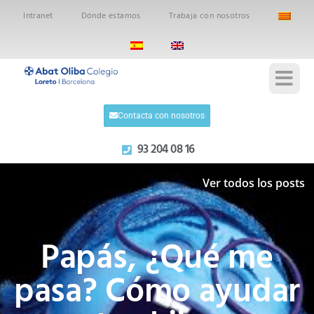
Intranet
Dónde estamos
Trabaja con nosotros
Contacta con nosotros
93 204 08 16
Ver todos los posts
Papás, ¿Qué me
pasa? Cómo ayudar