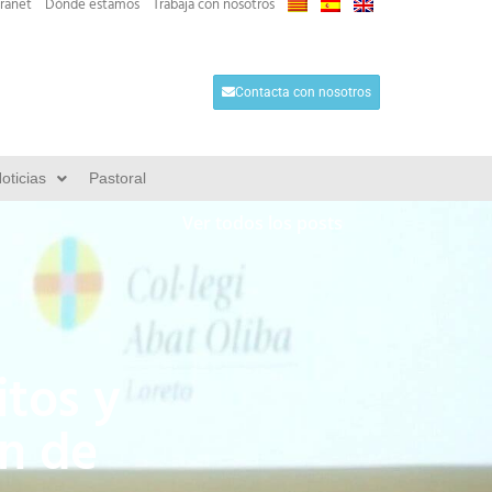
tranet
Dónde estamos
Trabaja con nosotros
Contacta con nosotros
oticias
Pastoral
Ver todos los posts
itos y
ón de