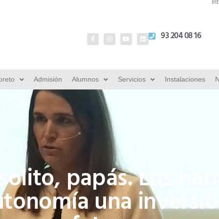
In
93 204 08 16
oreto
Admisión
Alumnos
Servicios
Instalaciones
N
solito, papás. Los háb
utonomía una inversi