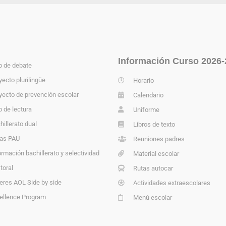
Información Curso 2026-
b de debate
yecto plurilingüe
Horario
yecto de prevención escolar
Calendario
b de lectura
Uniforme
hillerato dual
Libros de texto
as PAU
Reuniones padres
ormación bachillerato y selectividad
Material escolar
toral
Rutas autocar
leres AOL Side by side
Actividades extraescolares
ellence Program
Menú escolar