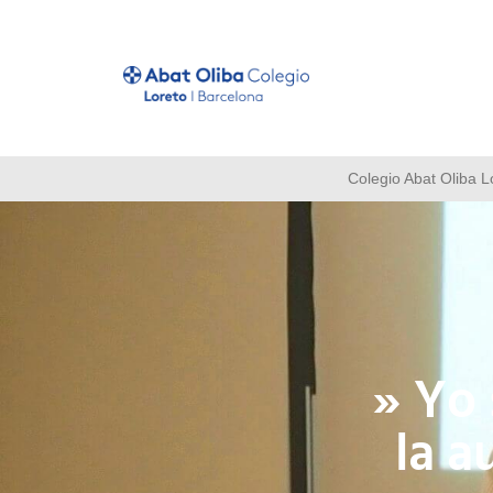
Colegio Abat Oliba L
» Yo 
la a