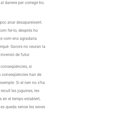
l darrere per corregir-ho.
 poc anar desapareixent.
 com fer-lo, després ho
cte com ens agradaria
erquè llavors no veuran la
inversió de futur.
s conseqüències, si
es conseqüències han de
 exemple: Si el nen no s’ha
 recull les joguines, les
 en el temps establert,
la es queda sense les seves