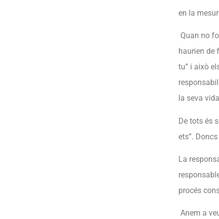
en la mesur
Quan no fom
haurien de f
tu” i això e
responsabil
la seva vida
De tots és s
ets”. Doncs
La responsab
responsable 
procés cons
Anem a veur