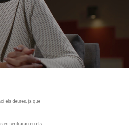
aci els deures, ja que
s es centraran en els