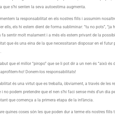
a que s’hi senten la seva autoestima augmenta.
entem la responsabilitat en els nostres fills i assumim nosaltr
er ells, els hi estem dient de forma subliminar: “tu no pots”, “ja 
ls fa sentir molt malament i a més els estem privant de la possibil
itat que és una eina de la que necessitaran disposar en el futu
.
abut que el millor “piropo” que se li pot dir a un nen és “això és
 aprofitem-ho! Donem-los responsabilitats!
ilitat és una virtut que es treballa, òbviament, a través de les r
i no podem pretendre que el nen s’hi faci sense més d’un dia per 
tant que comença a la primera etapa de la infància.
e quines coses són les que poden dur a terme els nostres fills 