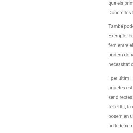
que els pri
Donem-los t
També podem
Exemple: Fem
fem entre e
podem donar
necessitat d
I per últim 
aquetes est
ser directes
fet el llit,
posem en un
no li deixem