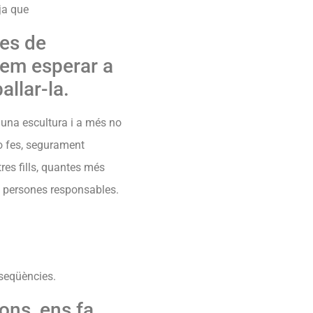
 ja que
tes de
dem esperar a
allar-la.
r una escultura i a més no
ho fes, segurament
es fills, quantes més
s, persones responsables.
nseqüències.
ons, ens fa