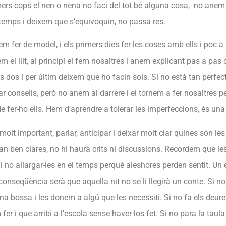
mers cops el nen o nena no faci del tot bé alguna cosa, no anem a
emps i deixem que s’equivoquin, no passa res.
 fer de model, i els primers dies fer les coses amb ells i poc a
 el llit, al principi el fem nosaltres i anem explicant pas a pas
ls dos i per últim deixem que ho facin sols. Si no està tan perfe
 consells, però no anem al darrere i el tornem a fer nosaltres p
e fer-ho ells. Hem d’aprendre a tolerar les imperfeccions, és una 
i molt important, parlar, anticipar i deixar molt clar quines són le
an ben clares, no hi haurà crits ni discussions. Recordem que l
 i no allargar-les en el temps perquè aleshores perden sentit. Un
 la conseqüència serà que aquella nit no se li llegirà un conte. Si no
a bossa i les donem a algú que les necessiti. Si no fa els deures
 fer i que arribi a l’escola sense haver-los fet. Si no para la tau