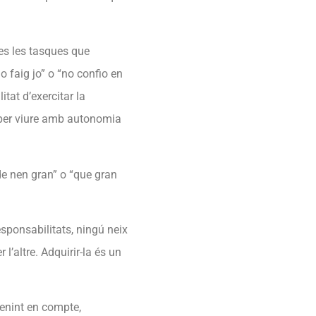
es les tasques que
ho faig jo” o “no confio en
itat d’exercitar la
r per viure amb autonomia
 de nen gran” o “que gran
esponsabilitats, ningú neix
l’altre. Adquirir-la és un
tenint en compte,