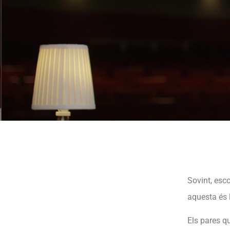
Sovint, esco
aquesta és 
Els pares q