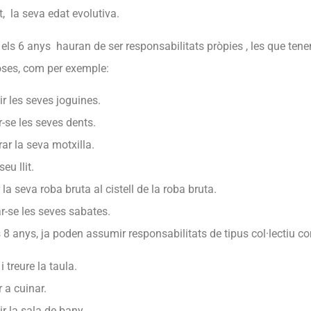
, la seva edat evolutiva.
i els 6 anys hauran de ser responsabilitats pròpies , les que ten
oses, com per exemple:
ir les seves joguines.
-se les seves dents.
ar la seva motxilla.
seu llit.
 la seva roba bruta al cistell de la roba bruta.
r-se les seves sabates.
s 8 anys, ja poden assumir responsabilitats de tipus col·lectiu c
i treure la taula.
 a cuinar.
ir la sala de bany.