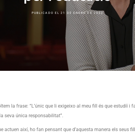
PUBLICADO EL
21 DE ENERO DE 2022
ltem la frase: “L’únic que li exigeixo al meu fill és que estudiï i f
la seva única responsabilitat”.
ue actuen així, ho fan pensant que d’aquesta manera els seus fill