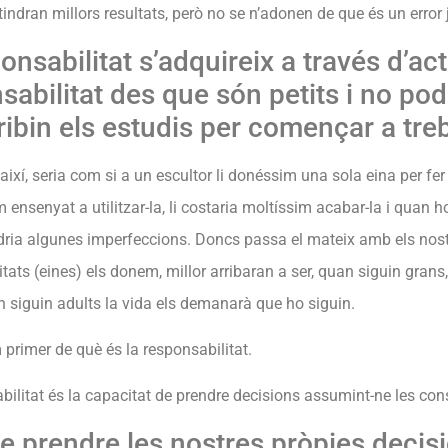
tindran millors resultats, però no se n’adonen de que és un error
ponsabilitat s’adquireix a través d’ac
sabilitat des que són petits i no po
ribin els estudis per començar a treb
així, seria com si a un escultor li donéssim una sola eina per fe
 ensenyat a utilitzar-la, li costaria moltíssim acabar-la i quan 
dria algunes imperfeccions. Doncs passa el mateix amb els nostr
itats (eines) els donem, millor arribaran a ser, quan siguin gran
 siguin adults la vida els demanarà que ho siguin.
 primer de què és la responsabilitat.
bilitat és la capacitat de prendre decisions assumint-ne les co
ue prendre les nostres pròpies decisi