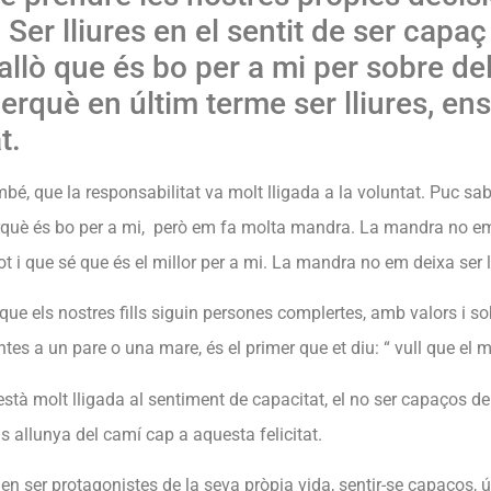
. Ser lliures en el sentit de ser capa
allò que és bo per a mi per sobre de
perquè en últim terme ser lliures, en
t.
mbé, que la responsabilitat va molt lligada a la voluntat. Puc sa
rquè és bo per a mi, però em fa molta mandra. La mandra no em
tot i que sé que és el millor per a mi. La mandra no em deixa ser l
ue els nostres fills siguin persones complertes, amb valors i sob
es a un pare o una mare, és el primer que et diu: “ vull que el meu
 està molt lligada al sentiment de capacitat, el no ser capaços de
s allunya del camí cap a aquesta felicitat.
en ser protagonistes de la seva pròpia vida, sentir-se capaços, ú