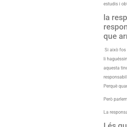
estudis i ob
la res
respon
que ar
Si això fos 
li haguéssim
aquesta tin
responsabil
Perquè quan
Però parlem
La responsa
I és q