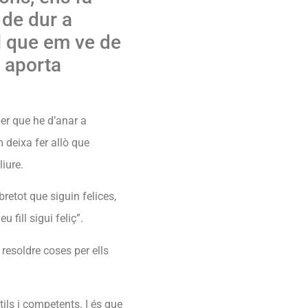
ç de dur a
l que em ve de
s aporta
ber que he d’anar a
 deixa fer allò que
liure.
retot que siguin felices,
 fill sigui feliç”.
 resoldre coses per ells
tils i competents. I és que