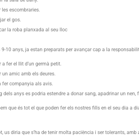
 les escombraries.
ar el gos.
car la roba planxada al seu lloc
s 9-10 anys, ja estan preparats per avançar cap a la responsabilit
 a fer el llit d’un germà petit.
r un amic amb els deures.
 fer companyia als avis.
arg dels anys es podria estendre a donar sang, apadrinar un nen, 
m que és tot el que poden fer els nostres fills en el seu dia a d
t, us diria que s’ha de tenir molta paciència i ser tolerants, amb 