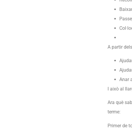
Baixar
Passej
Col·lo
A partir del
Ajudar
Ajuda
Anar a
I això al ll
Ara què sabe
terme:
Primer de to