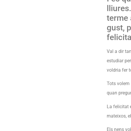
lliures
terme 
gust, 
felicita
Val a dir ta
estudiar pe
voldria fer 
Tots volem q
quan pregunt
La felicitat
mateixos, el
Els nens vol