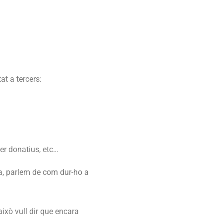
at a tercers:
fer donatius, etc…
ia, parlem de com dur-ho a
això vull dir que encara