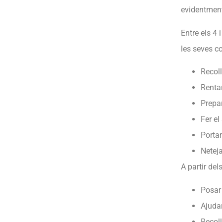
evidentment
Entre els 4 
les seves c
Recoll
Rentar
Prepar
Fer el 
Portar
Neteja
A partir del
Posar 
Ajudar
Recoll