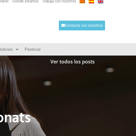
tranet
Dónde estamos
Trabaja con nosotros
Contacta con nosotros
oticias
Pastoral
Ver todos los posts
onats