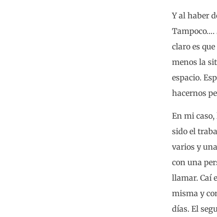
Y al haber 
Tampoco…. ¿
claro es que
menos la sit
espacio. Es
hacernos per
En mi caso, 
sido el tra
varios y una
con una pers
llamar. Caí 
misma y con
días. El seg