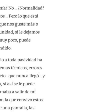
onía? No… ¿Normalidad?
s… Pero lo que está
rque nos guste más o
tunidad, si le dejamos
 muy poco, puede
ondido.
do a toda pasividad ha
emas técnicos, errores
cto -que nunca llegó-, y
 si así se le puede
amaba a salir de mí
n la que convivo estos
e una pantalla, las