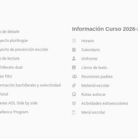
Información Curso 2026-
b de debate
yecto plurilingüe
Horario
yecto de prevención escolar
Calendario
b de lectura
Uniforme
hillerato dual
Libros de texto
as PAU
Reuniones padres
ormación bachillerato y selectividad
Material escolar
toral
Rutas autocar
leres AOL Side by side
Actividades extraescolares
ellence Program
Menú escolar