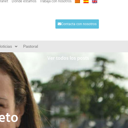
tranet
Dónde estamos
Trabaja con nosotros
Contacta con nosotros
oticias
Pastoral
Ver todos los posts
eto