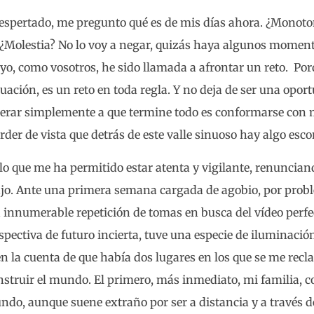
despertado, me pregunto qué es de mis días ahora. ¿Monot
Molestia? No lo voy a negar, quizás haya algunos momento
 yo, como vosotros, he sido llamada a afrontar un reto. Po
uación, es un reto en toda regla. Y no deja de ser una opor
perar simplemente a que termine todo es conformarse con
der de vista que detrás de este valle sinuoso hay algo esc
lo que me ha permitido estar atenta y vigilante, renuncian
bajo. Ante una primera semana cargada de agobio, por probl
 innumerable repetición de tomas en busca del vídeo perfe
pectiva de futuro incierta, tuve una especie de iluminación,
en la cuenta de que había dos lugares en los que se me recl
struir el mundo. El primero, más inmediato, mi familia, co
undo, aunque suene extraño por ser a distancia y a través d