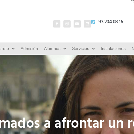
In
93 204 08 16
oreto
Admisión
Alumnos
Servicios
Instalaciones
N
amados a afrontar un r