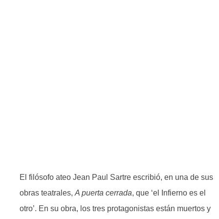
incapacidad de
amarlo.
PUBLICADO EL
21 DE MAYO DE 2020
El filósofo ateo Jean Paul Sartre escribió, en una de sus
obras teatrales,
A puerta cerrada
, que ‘el Infierno es el
otro’. En su obra, los tres protagonistas están muertos y