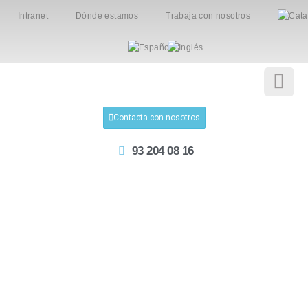
Intranet
Dónde estamos
Trabaja con nosotros
Contacta con nosotros
93 204 08 16
Ver todos los posts
El infierno no es el
otro, sino la