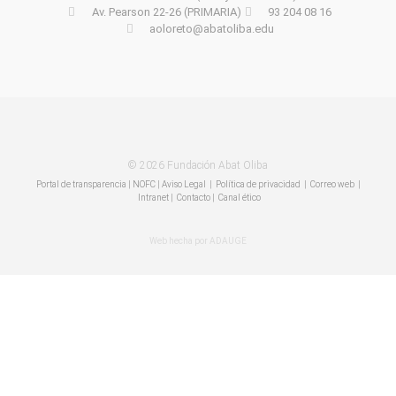
Av. Pearson 22-26 (PRIMARIA)
93 204 08 16
aoloreto@abatoliba.edu
© 2026 Fundación Abat Oliba
Portal de transparencia
|
NOFC
|
Aviso Legal
|
Política de privacidad
|
Correo web
|
Intranet
|
Contacto | Canal ético
Web hecha por ADAUGE