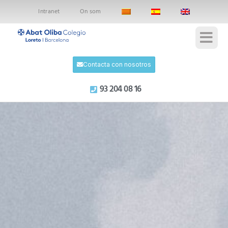
Intranet
On som
Contacta con nosotros
93 204 08 16