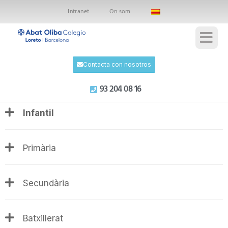
Intranet
On som
Contacta con nosotros
93 204 08 16
Infantil
Primària
Secundària
Batxillerat