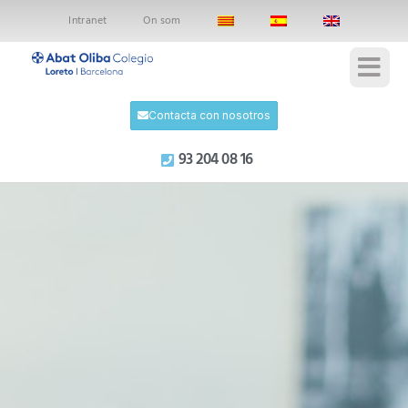
Intranet
On som
Contacta con nosotros
93 204 08 16