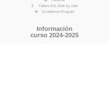
Tallers AOL Side by side
Excellence Program
Información
curso 2024-2025
Horari
Calendari
Uniforme
Llibres
Reunions dels pares
Material escolar
Rutes autocar
Activitats extraescolars
Menú de l'escola