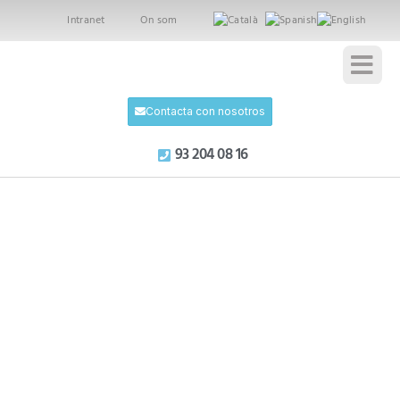
Intranet
On som
Contacta con nosotros
93 204 08 16