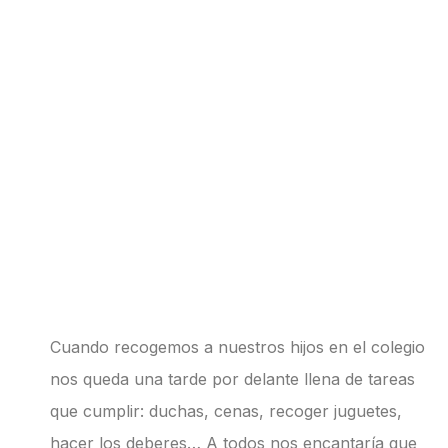
Apasionados por
la eduación
PUBLICADO EL
3 DE MARCH DE 2023
Cuando recogemos a nuestros hijos en el colegio
nos queda una tarde por delante llena de tareas
que cumplir: duchas, cenas, recoger juguetes,
hacer los deberes… A todos nos encantaría que