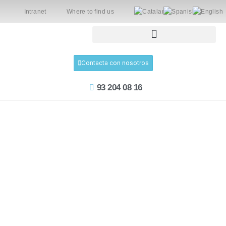
Intranet
Where to find us
Contacta con nosotros
93 204 08 16
Ver todos los posts
La gestión familiar
de la tarde –