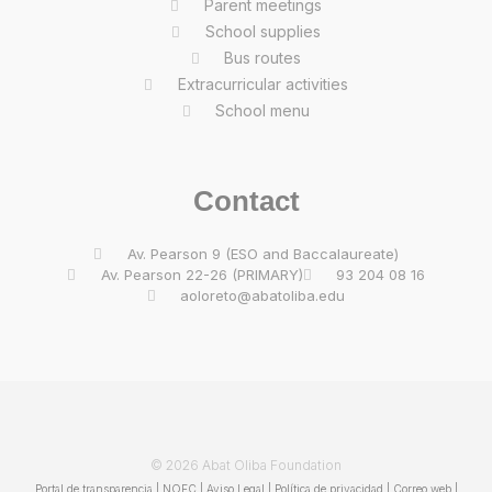
Parent meetings
School supplies
Bus routes
Extracurricular activities
School menu
Contact
Av. Pearson 9 (ESO and Baccalaureate)
Av. Pearson 22-26 (PRIMARY)
93 204 08 16
aoloreto@abatoliba.edu
© 2026 Abat Oliba Foundation
Portal de transparencia
|
NOFC
|
Aviso Legal
|
Política de privacidad
|
Correo web
|