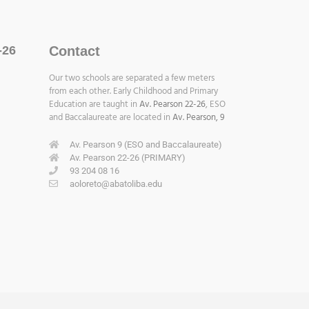
-26
Contact
Our two schools are separated a few meters
from each other. Early Childhood and Primary
Education are taught in
Av. Pearson 22-26
, ESO
and Baccalaureate are located in
Av. Pearson, 9
Av. Pearson 9 (ESO and Baccalaureate)
Av. Pearson 22-26 (PRIMARY)
93 204 08 16
aoloreto@abatoliba.edu