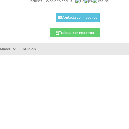
Intranet
Where to find us
Contacta con nosotros
Trabaja con nosotros
News
Religion
Ver todos los posts
net –