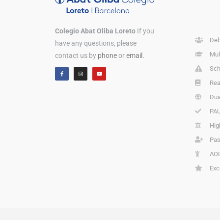
Colegio Abat Oliba Loreto
If you
Deb
have any questions, please
Mul
contact us by
phone
or
email.
Sch
Rea
Dua
PAU
Hig
Pas
AOL
Exc