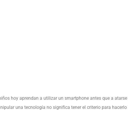
PUBLICADO EL
24 DE FEBRUARY DE 2023
niños hoy aprendan a utilizar un smartphone antes que a atarse
ipular una tecnología no significa tener el criterio para hacerl