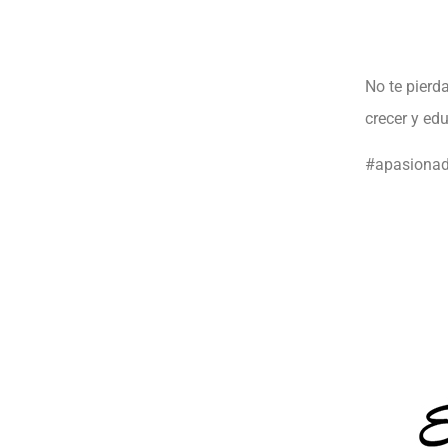
No te pierd
crecer y edu
#apasionad