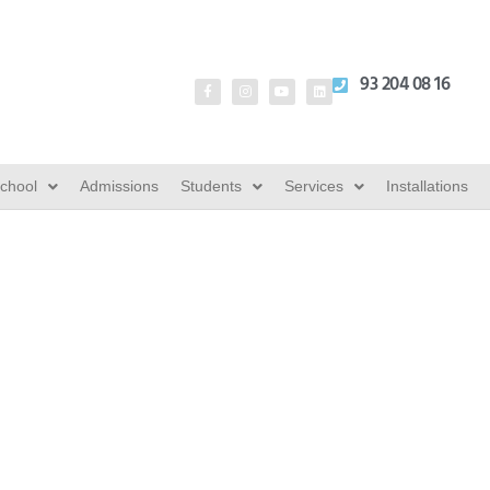
93 204 08 16
School
Admissions
Students
Services
Installations
reguntas sobre inter
Guillermo cánovas