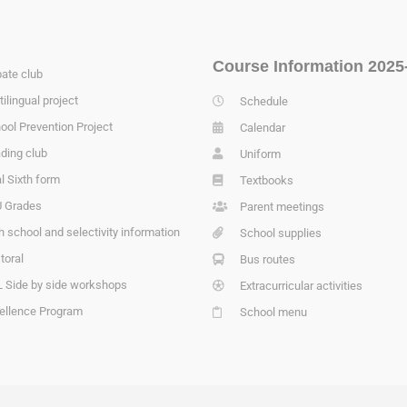
Course Information 2025
ate club
tilingual project
Schedule
ool Prevention Project
Calendar
ding club
Uniform
l Sixth form
Textbooks
 Grades
Parent meetings
h school and selectivity information
School supplies
toral
Bus routes
 Side by side workshops
Extracurricular activities
ellence Program
School menu