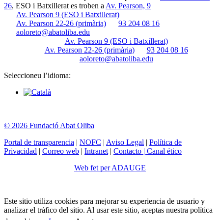
26
, ESO i Batxillerat es troben a
Av. Pearson, 9
Av. Pearson 9 (ESO i Batxillerat)
Av. Pearson 22-26 (primària)
93 204 08 16
aoloreto@abatoliba.edu
Av. Pearson 9 (ESO i Batxillerat)
Av. Pearson 22-26 (primària)
93 204 08 16
aoloreto@abatoliba.edu
Seleccioneu l’idioma:
© 2026 Fundació Abat Oliba
Portal de transparencia
|
NOFC
|
Aviso Legal
|
Política de
Privacidad
|
Correo web
|
Intranet
|
Contacto | Canal ético
Web fet per ADAUGE
Este sitio utiliza cookies para mejorar su experiencia de usuario y
analizar el tráfico del sitio. Al usar este sitio, aceptas nuestra política