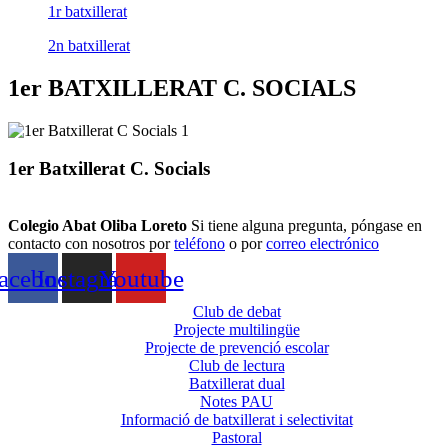
1r batxillerat
2n batxillerat
1er BATXILLERAT C. SOCIALS
1er Batxillerat C. Socials
Colegio Abat Oliba Loreto
Si tiene alguna pregunta, póngase en
contacto con nosotros por
teléfono
o por
correo electrónico
acebook
Instagram
Youtube
Club de debat
Projecte multilingüe
Projecte de prevenció escolar
Club de lectura
Batxillerat dual
Notes PAU
Informació de batxillerat i selectivitat
Pastoral