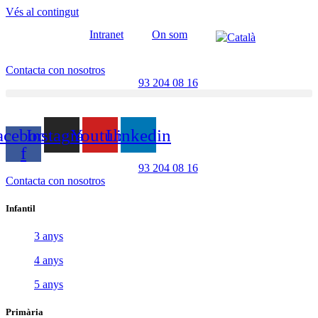
Vés al contingut
Intranet
On som
Contacta con nosotros
93 204 08 16
acebook-
Instagram
Youtube
Linkedin
f
93 204 08 16
Contacta con nosotros
Infantil
3 anys
4 anys
5 anys
Primària