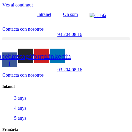
Vés al contingut
Intranet
On som
Contacta con nosotros
93 204 08 16
acebook-
Instagram
Youtube
Linkedin
f
93 204 08 16
Contacta con nosotros
Infantil
3 anys
4 anys
5 anys
Primària