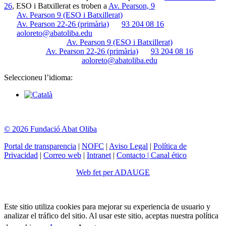
26
, ESO i Batxillerat es troben a
Av. Pearson, 9
Av. Pearson 9 (ESO i Batxillerat)
Av. Pearson 22-26 (primària)
93 204 08 16
aoloreto@abatoliba.edu
Av. Pearson 9 (ESO i Batxillerat)
Av. Pearson 22-26 (primària)
93 204 08 16
aoloreto@abatoliba.edu
Seleccioneu l’idioma:
© 2026 Fundació Abat Oliba
Portal de transparencia
|
NOFC
|
Aviso Legal
|
Política de
Privacidad
|
Correo web
|
Intranet
|
Contacto | Canal ético
Web fet per ADAUGE
Este sitio utiliza cookies para mejorar su experiencia de usuario y
analizar el tráfico del sitio. Al usar este sitio, aceptas nuestra política