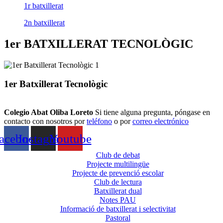
1r batxillerat
2n batxillerat
1er BATXILLERAT TECNOLÒGIC
1er Batxillerat Tecnològic
Colegio Abat Oliba Loreto
Si tiene alguna pregunta, póngase en
contacto con nosotros por
teléfono
o por
correo electrónico
acebook
Instagram
Youtube
Club de debat
Projecte multilingüe
Projecte de prevenció escolar
Club de lectura
Batxillerat dual
Notes PAU
Informació de batxillerat i selectivitat
Pastoral