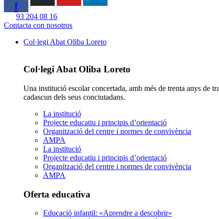
f
93 204 08 16
Contacta con nosotros
Col·legi Abat Oliba Loreto
Col·legi Abat Oliba Loreto
Una institució escolar concertada, amb més de trenta anys de tr
cadascun dels seus conciutadans.
La institució
Projecte educatiu i principis d’orientació
Organització del centre i normes de convivència
AMPA
La institució
Projecte educatiu i principis d’orientació
Organització del centre i normes de convivència
AMPA
Oferta educativa
Educació infantil: «Aprendre a descobrir»