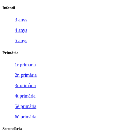
Infantil
3 anys
4 anys
5 anys
Primària
1r primària
2n primària
3r primària
4t primària
5è primària
6è primària
Secundària