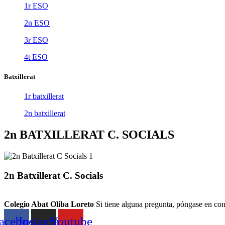
1r ESO
2n ESO
3r ESO
4t ESO
Batxillerat
1r batxillerat
2n batxillerat
2n BATXILLERAT C. SOCIALS
2n Batxillerat C. Socials
Colegio Abat Oliba Loreto
Si tiene alguna pregunta, póngase en co
acebook
Instagram
Youtube