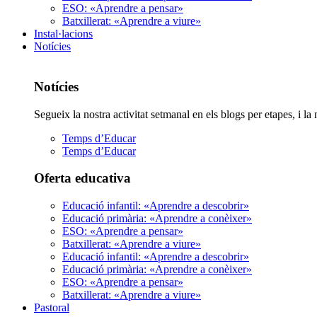
ESO: «Aprendre a pensar»
Batxillerat: «Aprendre a viure»
Instal·lacions
Notícies
Notícies
Segueix la nostra activitat setmanal en els blogs per etapes, i l
Temps d’Educar
Temps d’Educar
Oferta educativa
Educació infantil: «Aprendre a descobrir»
Educació primària: «Aprendre a conèixer»
ESO: «Aprendre a pensar»
Batxillerat: «Aprendre a viure»
Educació infantil: «Aprendre a descobrir»
Educació primària: «Aprendre a conèixer»
ESO: «Aprendre a pensar»
Batxillerat: «Aprendre a viure»
Pastoral