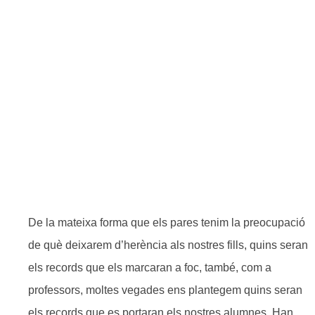
apreciativa
PUBLICADO EL
31 D'OCTUBRE DE 2019
De la mateixa forma que els pares tenim la preocupació
de què deixarem d’herència als nostres fills, quins seran
els records que els marcaran a foc, també, com a
professors, moltes vegades ens plantegem quins seran
els records que es portaran els nostres alumnes. Han