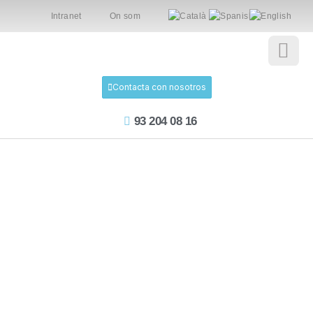
Intranet
On som
Contacta con nosotros
93 204 08 16
Ver todos los posts
La mirada