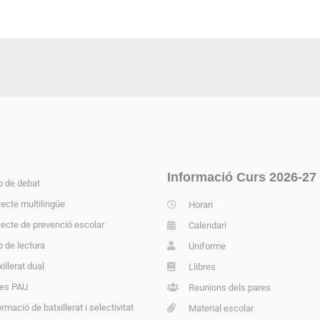
Informació Curs 2026-27
b de debat
jecte multilingüe
Horari
jecte de prevenció escolar
Calendari
b de lectura
Uniforme
illerat dual
Llibres
es PAU
Reunions dels pares
ormació de batxillerat i selectivitat
Material escolar