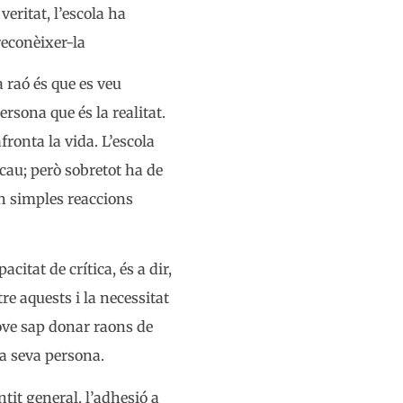
veritat, l’escola ha
reconèixer-la
a raó és que es veu
rsona que és la realitat.
fronta la vida. L’escola
cau; però sobretot ha de
en simples reaccions
citat de crítica, és a dir,
re aquests i la necessitat
 jove sap donar raons de
la seva persona.
tit general, l’adhesió a