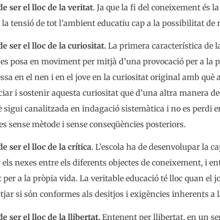
e ser el lloc de la veritat
. Ja que la fi del coneixement és la 
 la tensió de tot l’ambient educatiu cap a la possibilitat de 
e ser el lloc de la curiositat.
La primera característica de l
 i es posa en moviment per mitjà d’una provocació per a la pe
ssa en el nen i en el jove en la curiositat original amb què a
iar i sostenir aquesta curiositat que d’una altra manera de
 sigui canalitzada en indagació sistemàtica i no es perdi 
 sense mètode i sense conseqüències posteriors.
e ser el lloc de la crítica
. L’escola ha de desenvolupar la capa
 els nexes entre els diferents objectes de coneixement, i ent
t per a la pròpia vida. La veritable educació té lloc quan el
jutjar si són conformes als desitjos i exigències inherents a 
e ser el lloc de la llibertat.
Entenent per llibertat, en un sen