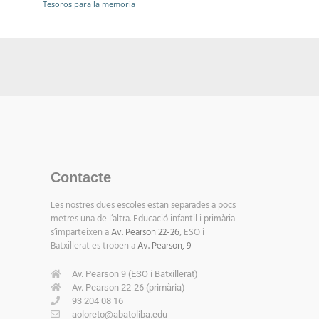
Tesoros para la memoria
Contacte
Les nostres dues escoles estan separades a pocs
metres una de l’altra. Educació infantil i primària
s’imparteixen a
Av. Pearson 22-26
, ESO i
Batxillerat es troben a
Av. Pearson, 9
Av. Pearson 9 (ESO i Batxillerat)
Av. Pearson 22-26 (primària)
93 204 08 16
aoloreto@abatoliba.edu