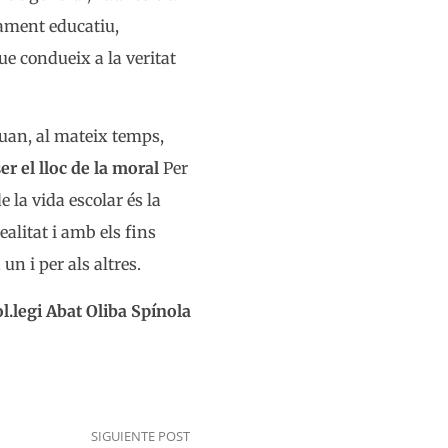
icament educatiu,
que condueix a la veritat
quan, al mateix temps,
er el lloc de la moral
Per
e la vida escolar és la
ealitat i amb els fins
un i per als altres.
l.legi Abat Oliba Spínola
SIGUIENTE POST