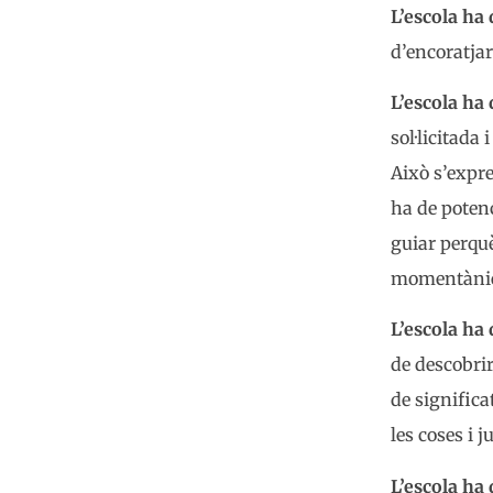
L’escola ha d
d’encoratjar
L’escola ha d
sol·licitada
Això s’expre
ha de potenc
guiar perquè
momentànies
L’escola ha d
de descobrir
de significa
les coses i 
L’escola ha d