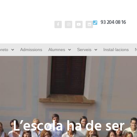
93 204 08 16
oreto
Admissions
Alumnes
Serveis
Instal·lacions
N
L’escola ha de ser