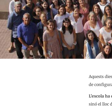
Aquests dies
de configura
L’escola ha d
sinó el lloc