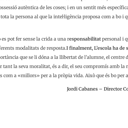
 possessió autèntica de les coses; i en un sentit més específ
 tota la persona al que la intel·ligència proposa com a bo i 
 es pot fer sense la crida a una r
esponsabilitat
personal i 
ferents modalitats de resposta.
I finalment, L’escola ha de s
rtància que se li dóna a la llibertat de l’alumne, el centre d
r tant la seva moralitat, és a dir, el seu compromís amb la r
ts com a «millors» per a la pròpia vida. Això que és bo per a 
Jordi Cabanes – Director Co