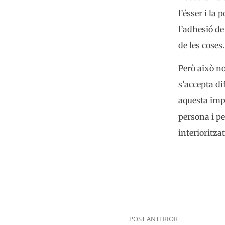
l’ésser i la
l’adhesió de
de les coses.
Però això no
s’accepta di
aquesta impo
persona i pe
interioritza
POST ANTERIOR