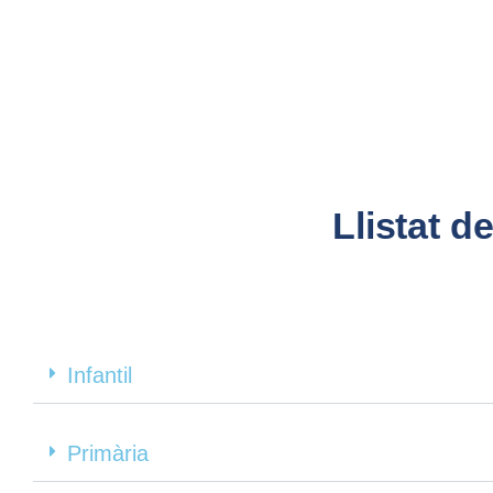
Llibres
Curs 2026-2027
Llistat d
Infantil
Primària