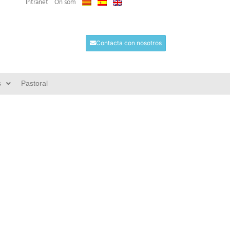
Intranet
On som
Contacta con nosotros
s
Pastoral