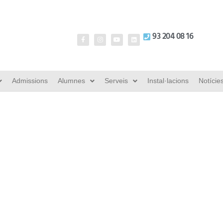
93 204 08 16
Admissions
Alumnes
Serveis
Instal·lacions
Notície