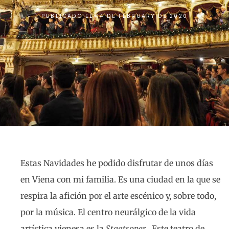
PUBLICADO EL
14 DE FEBRUARY DE 2020
Estas Navidades he podido disfrutar de unos días
en Viena con mi familia. Es una ciudad en la que se
respira la afición por el arte escénico y, sobre todo,
por la música. El centro neurálgico de la vida
artística vienesa es la
Staatsoper
. Este teatro de