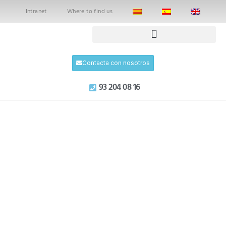
Intranet
Where to find us
Contacta con nosotros
93 204 08 16
Ver todos los posts
Muéstrame que me
quieres, y me