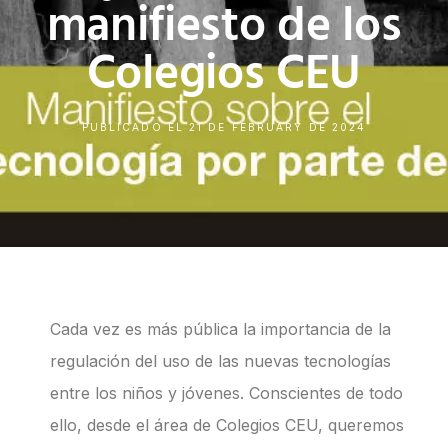
manifiesto de los
Colegios CEU
PUBLICADO EL
21 DE FEBRUARY DE 2024
Cada vez es más pública la importancia de la
regulación del uso de las nuevas tecnologías
entre los niños y jóvenes. Conscientes de todo
ello, desde el área de Colegios CEU, queremos