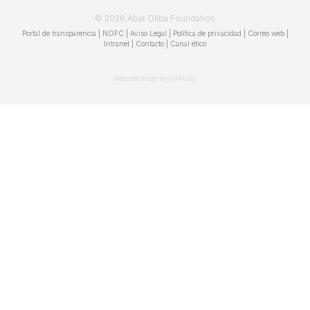
© 2026 Abat Oliba Foundation
Portal de transparencia
|
NOFC
|
Aviso Legal
|
Política de privacidad
|
Correo web
|
Intranet
|
Contacto | Canal ético
Website made by ADAUGE